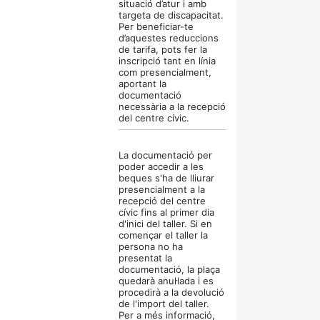
situació d’atur i amb
targeta de discapacitat.
Per beneficiar-te
d’aquestes reduccions
de tarifa, pots fer la
inscripció tant en línia
com presencialment,
aportant la
documentació
necessària a la recepció
del centre cívic.
La documentació per
poder accedir a les
beques s'ha de lliurar
presencialment a la
recepció del centre
cívic fins al primer dia
d'inici del taller. Si en
començar el taller la
persona no ha
presentat la
documentació, la plaça
quedarà anul·lada i es
procedirà a la devolució
de l'import del taller.
Per a més informació,