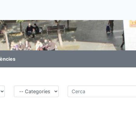
rències
Família
Cerca