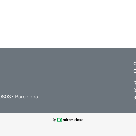
C
R
0
 08037 Barcelona
9
i