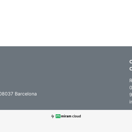
C
R
0
 08037 Barcelona
9
i