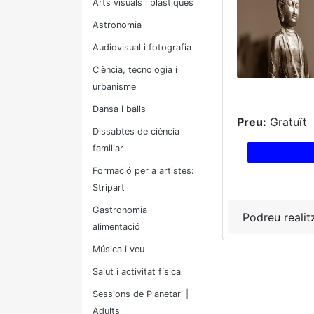
Arts visuals i plàstiques
Astronomia
Audiovisual i fotografia
Ciència, tecnologia i
urbanisme
Dansa i balls
Preu:
Gratuït
Dissabtes de ciència
familiar
Formació per a artistes:
Stripart
Gastronomia i
Podreu realit
alimentació
Música i veu
Salut i activitat física
Sessions de Planetari |
Adults