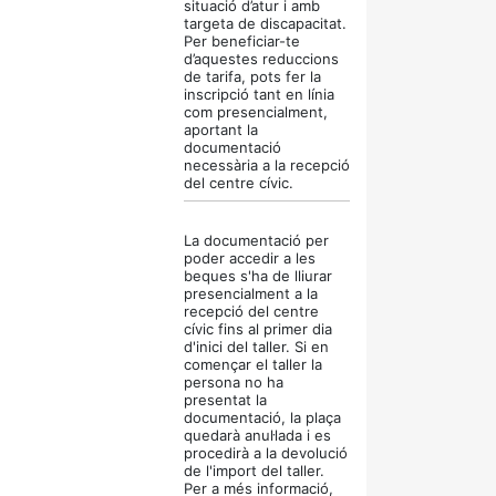
situació d’atur i amb
targeta de discapacitat.
Per beneficiar-te
d’aquestes reduccions
de tarifa, pots fer la
inscripció tant en línia
com presencialment,
aportant la
documentació
necessària a la recepció
del centre cívic.
La documentació per
poder accedir a les
beques s'ha de lliurar
presencialment a la
recepció del centre
cívic fins al primer dia
d'inici del taller. Si en
començar el taller la
persona no ha
presentat la
documentació, la plaça
quedarà anul·lada i es
procedirà a la devolució
de l'import del taller.
Per a més informació,