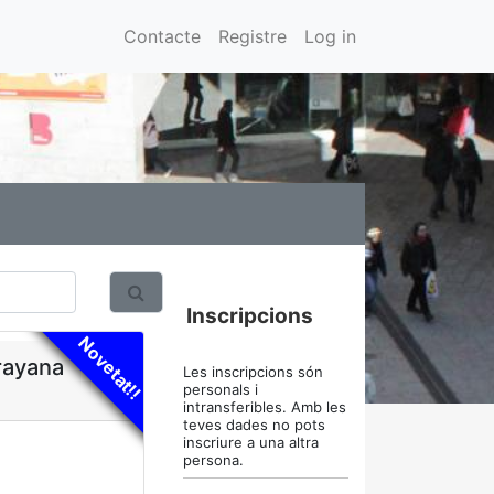
Contacte
Registre
Log in
Inscripcions
Novetat!!
jrayana
Les inscripcions són
personals i
intransferibles. Amb les
teves dades no pots
inscriure a una altra
persona.