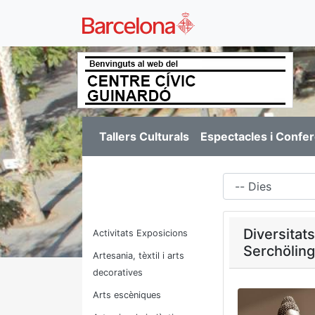
Tallers Culturals
Espectacles i Confe
Dies
Diversitat
Activitats Exposicions
Serchöling
Artesania, tèxtil i arts
decoratives
Arts escèniques